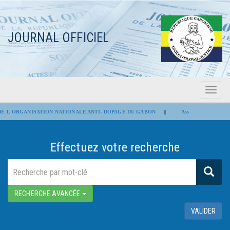
JOURNAL OFFICIEL
Menu
Flash Infos
 L'ORGANISATION NATIONALE ANTI- DOPAGE DU GABON
||
Assemblée nationale : Le
Effectuez votre recherche
RECHERCHE AVANCÉE
VALIDER