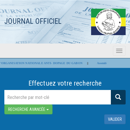
JOURNAL OFFICIEL
Menu
Flash Infos
RGANISATION NATIONALE ANTI- DOPAGE DU GABON
||
Assemblée nationale : Les proj
Effectuez votre recherche
RECHERCHE AVANCÉE
VALIDER