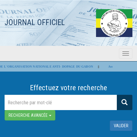
JOURNAL OFFICIEL
Menu
Flash Infos
E L'ORGANISATION NATIONALE ANTI- DOPAGE DU GABON
||
Assemblée nationale : Le
Effectuez votre recherche
RECHERCHE AVANCÉE
VALIDER