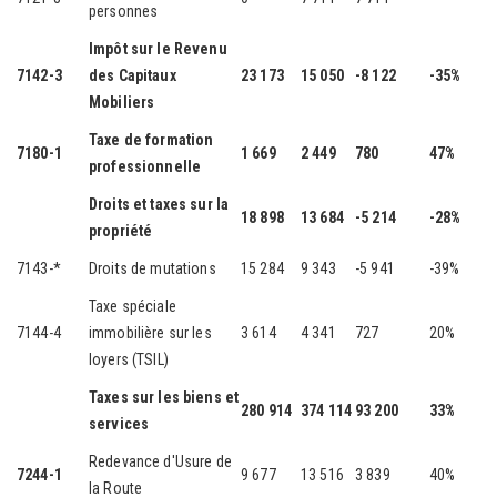
personnes
Impôt sur le Revenu
7142-3
des Capitaux
23 173
15 050
-8 122
-35%
Mobiliers
Taxe de formation
7180-1
1 669
2 449
780
47%
professionnelle
Droits et taxes sur la
18 898
13 684
-5 214
-28%
propriété
7143-*
Droits de mutations
15 284
9 343
-5 941
-39%
Taxe spéciale
7144-4
immobilière sur les
3 614
4 341
727
20%
loyers (TSIL)
Taxes sur les biens et
280 914
374 114
93 200
33%
services
Redevance d'Usure de
7244-1
9 677
13 516
3 839
40%
la Route