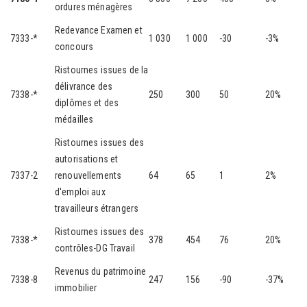
ordures ménagères
Redevance Examen et
7333-*
1 030
1 000
-30
-3%
concours
Ristournes issues de la
délivrance des
7338-*
250
300
50
20%
diplômes et des
médailles
Ristournes issues des
autorisations et
7337-2
renouvellements
64
65
1
2%
d'emploi aux
travailleurs étrangers
Ristournes issues des
7338-*
378
454
76
20%
contrôles-DG Travail
Revenus du patrimoine
7338-8
247
156
-90
-37%
immobilier