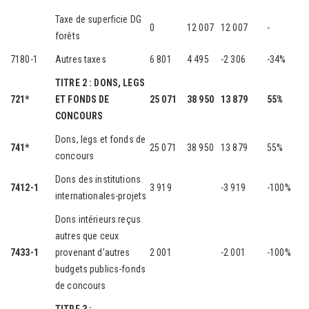
Taxe de superficie DG
0
12 007
12 007
-
forêts
7180-1
Autres taxes
6 801
4 495
-2 306
-34%
TITRE 2 : DONS, LEGS
721*
ET FONDS DE
25 071
38 950
13 879
55%
CONCOURS
Dons, legs et fonds de
741*
25 071
38 950
13 879
55%
concours
Dons des institutions
7412-1
3 919
-3 919
-100%
internationales-projets
Dons intérieurs reçus
autres que ceux
7433-1
provenant d’autres
2 001
-2 001
-100%
budgets publics-fonds
de concours