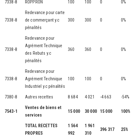
7338-8
ROPPRON
100
100
0
0%
Redevance pour carte
7338-8
de commerçant y.c
300
300
0
0%
pénalités
Redevance pour
Agrément Technique
7338-8
360
360
0
0%
des Rebuts y.c
pénalités
Redevance pour
7338-8
Agrément Technique
100
100
0
0%
Industriel y.c pénalités
7380-8
Autres recettes
8 684
4 021
-4 663
-54%
Ventes de biens et
7543-1
15 000
30 000
15 000
100%
services
TOTAL RECETTES
1 564
1 961
396 317
25%
PROPRES
992
310