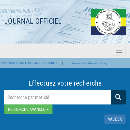
JOURNAL OFFICIEL
Menu
Flash Infos
E ANTI- DOPAGE DU GABON
||
Assemblée nationale : Les projets de loi portant modificat
Effectuez votre recherche
RECHERCHE AVANCÉE
VALIDER