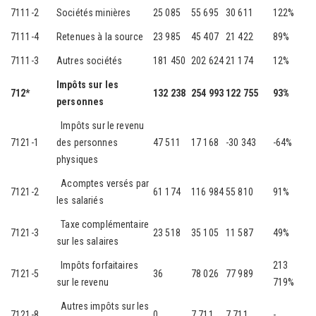
7111-2
Sociétés minières
25 085
55 695
30 611
122%
7111-4
Retenues à la source
23 985
45 407
21 422
89%
7111-3
Autres sociétés
181 450
202 624
21 174
12%
Impôts sur les
712*
132 238
254 993
122 755
93%
personnes
Impôts sur le revenu
7121-1
des personnes
47 511
17 168
-30 343
-64%
physiques
Acomptes versés par
7121-2
61 174
116 984
55 810
91%
les salariés
Taxe complémentaire
7121-3
23 518
35 105
11 587
49%
sur les salaires
Impôts forfaitaires
213
7121-5
36
78 026
77 989
sur le revenu
719%
Autres impôts sur les
7121-8
0
7 711
7 711
-