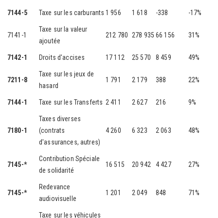
7144-5
Taxe sur les carburants
1 956
1 618
-338
-17%
Taxe sur la valeur
7141-1
212 780
278 935
66 156
31%
ajoutée
7142-1
Droits d'accises
17 112
25 570
8 459
49%
Taxe sur les jeux de
7211-8
1 791
2 179
388
22%
hasard
7144-1
Taxe sur les Transferts
2 411
2 627
216
9%
Taxes diverses
7180-1
(contrats
4 260
6 323
2 063
48%
d'assurances, autres)
Contribution Spéciale
7145-*
16 515
20 942
4 427
27%
de solidarité
Redevance
7145-*
1 201
2 049
848
71%
audiovisuelle
Taxe sur les véhicules