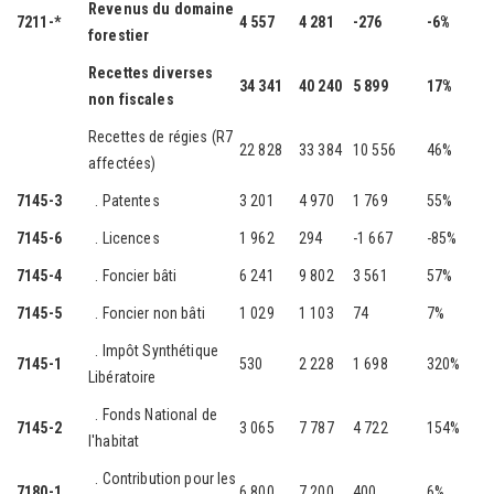
Revenus du domaine
7211-*
4 557
4 281
-276
-6%
forestier
Recettes diverses
34 341
40 240
5 899
17%
non fiscales
Recettes de régies (R7
22 828
33 384
10 556
46%
affectées)
7145-3
. Patentes
3 201
4 970
1 769
55%
7145-6
. Licences
1 962
294
-1 667
-85%
7145-4
. Foncier bâti
6 241
9 802
3 561
57%
7145-5
. Foncier non bâti
1 029
1 103
74
7%
. Impôt Synthétique
7145-1
530
2 228
1 698
320%
Libératoire
. Fonds National de
7145-2
3 065
7 787
4 722
154%
l'habitat
. Contribution pour les
7180-1
6 800
7 200
400
6%