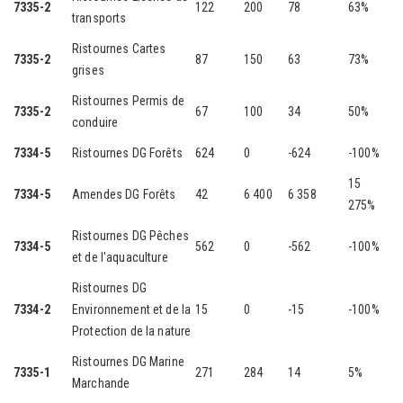
7335-2
122
200
78
63%
transports
Ristournes Cartes
7335-2
87
150
63
73%
grises
Ristournes Permis de
7335-2
67
100
34
50%
conduire
7334-5
Ristournes DG Forêts
624
0
-624
-100%
15
7334-5
Amendes DG Forêts
42
6 400
6 358
275%
Ristournes DG Pêches
7334-5
562
0
-562
-100%
et de l'aquaculture
Ristournes DG
7334-2
Environnement et de la
15
0
-15
-100%
Protection de la nature
Ristournes DG Marine
7335-1
271
284
14
5%
Marchande