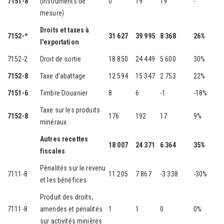
7151-8
(instruments de
0
19
19
-
mesure)
Droits et taxes à
7152-*
31 627
39 995
8 368
26%
l'exportation
7152-2
Droit de sortie
18 850
24 449
5 600
30%
7152-8
Taxe d'abattage
12 594
15 347
2 753
22%
7151-6
Timbre Douanier
8
6
-1
-18%
Taxe sur les produits
7152-8
176
192
17
9%
minéraux
Autres recettes
18 007
24 371
6 364
35%
fiscales
Pénalités sur le revenu
7111-8
11 205
7 867
-3 338
-30%
et les bénéfices
Produit des droits,
7111-8
amendes et pénalités
1
1
0
0%
sur activités minières