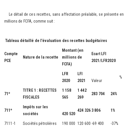
Le détail de ces recettes, sans affectation préalable, se présente en
millions de FCFA, comme suit :
Tableau détaillé de l’évaluation des recettes budgétaires
Montant (en
Compte
Ecart LFI
Nature de la recette
millions de
PCE
2021/LFR2020
FCFA)
LFR
LFI
%
2020
2021
Valeur
TITRE 1 : RECETTES
1 158
1 442
71*
283 704
24%
FISCALES
565
269
Impôts sur les
711*
424 326
3 806
1%
sociétés
420 520
7111-1
Sociétés pétrolières
190 000
120 600
-69 400
-37%