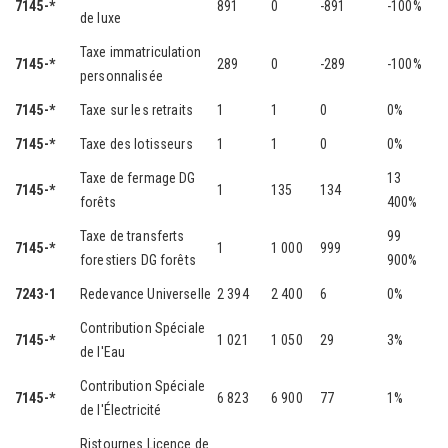
7145-*
891
0
-891
-100%
de luxe
Taxe immatriculation
7145-*
289
0
-289
-100%
personnalisée
7145-*
Taxe sur les retraits
1
1
0
0%
7145-*
Taxe des lotisseurs
1
1
0
0%
Taxe de fermage DG
13
7145-*
1
135
134
forêts
400%
Taxe de transferts
99
7145-*
1
1 000
999
forestiers DG forêts
900%
7243-1
Redevance Universelle
2 394
2 400
6
0%
Contribution Spéciale
7145-*
1 021
1 050
29
3%
de l'Eau
Contribution Spéciale
7145-*
6 823
6 900
77
1%
de l'Électricité
Ristournes Licence de