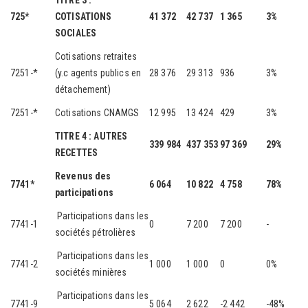
TITRE 3 :
725*
COTISATIONS
41 372
42 737
1 365
3%
SOCIALES
Cotisations retraites
7251-*
(y.c agents publics en
28 376
29 313
936
3%
détachement)
7251-*
Cotisations CNAMGS
12 995
13 424
429
3%
TITRE 4 : AUTRES
339 984
437 353
97 369
29%
RECETTES
Revenus des
7741*
6 064
10 822
4 758
78%
participations
Participations dans les
7741-1
0
7 200
7 200
-
sociétés pétrolières
Participations dans les
7741-2
1 000
1 000
0
0%
sociétés minières
Participations dans les
7741-9
5 064
2 622
-2 442
-48%