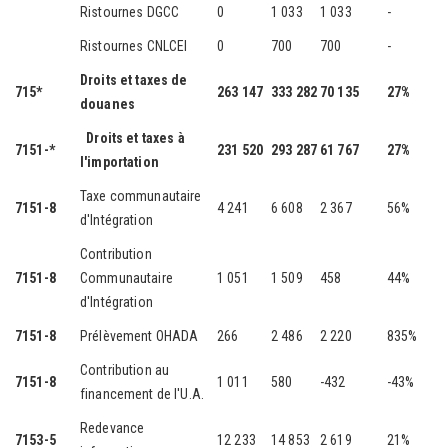
Ristournes DGCC
0
1 033
1 033
-
Ristournes CNLCEI
0
700
700
-
Droits et taxes de
715*
263 147
333 282
70 135
27%
douanes
Droits et taxes à
7151-*
231 520
293 287
61 767
27%
l'importation
Taxe communautaire
7151-8
4 241
6 608
2 367
56%
d'Intégration
Contribution
7151-8
Communautaire
1 051
1 509
458
44%
d'Intégration
7151-8
Prélèvement OHADA
266
2 486
2 220
835%
Contribution au
7151-8
1 011
580
-432
-43%
financement de l'U.A.
Redevance
7153-5
12 233
14 853
2 619
21%