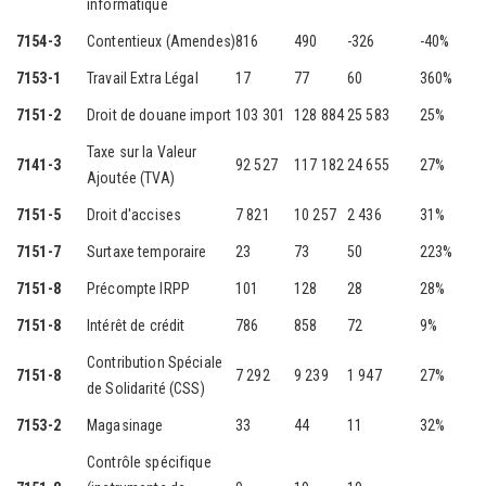
informatique
7154-3
Contentieux (Amendes)
816
490
-326
-40%
7153-1
Travail Extra Légal
17
77
60
360%
7151-2
Droit de douane import
103 301
128 884
25 583
25%
Taxe sur la Valeur
7141-3
92 527
117 182
24 655
27%
Ajoutée (TVA)
7151-5
Droit d'accises
7 821
10 257
2 436
31%
7151-7
Surtaxe temporaire
23
73
50
223%
7151-8
Précompte IRPP
101
128
28
28%
7151-8
Intérêt de crédit
786
858
72
9%
Contribution Spéciale
7151-8
7 292
9 239
1 947
27%
de Solidarité (CSS)
7153-2
Magasinage
33
44
11
32%
Contrôle spécifique