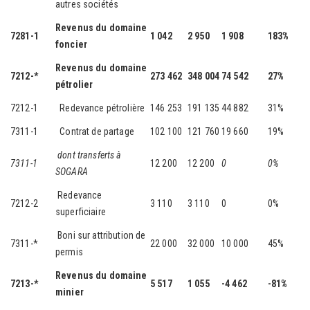
autres sociétés
Revenus du domaine
7281-1
1 042
2 950
1 908
183%
foncier
Revenus du domaine
7212-*
273 462
348 004
74 542
27%
pétrolier
7212-1
Redevance pétrolière
146 253
191 135
44 882
31%
7311-1
Contrat de partage
102 100
121 760
19 660
19%
dont transferts à
7311-1
12 200
12 200
0
0%
SOGARA
Redevance
7212-2
3 110
3 110
0
0%
superficiaire
Boni sur attribution de
7311-*
22 000
32 000
10 000
45%
permis
Revenus du domaine
7213-*
5 517
1 055
-4 462
-81%
minier