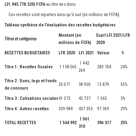
(21.945.778.529) FCFA
au titre des dons.
Ces recettes sont réparties ainsi qu’il suit (en millions de FCFA
)
Tableau synthèse de l’évaluation des recettes budgétaires
Montant (en
Ecart LFI 2021/LFR
Titres et catégories
millions de FCFA)
2020
RECETTES BUDGETAIRES
LFR 2020
LFI 2021
Valeur
%
1 442
Titre 1 : Recettes fiscales
1 158 565
283 704
24%
269
Titre 2 : Dons, legs et fonds
25 071
38 950
13 879
55%
de concours
Titre 3 : Cotisations sociales
41 372
42 737
1 365
3%
Titre 4 : Autres recettes
339 984
437 353
97 369
29%
1 961
TOTAL RECETTES
1 564 992
396 317
25%
310