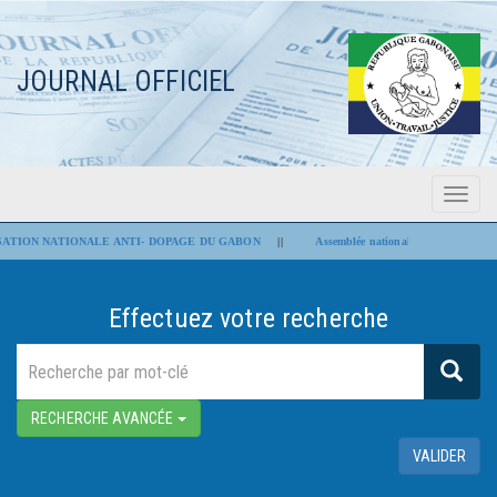
JOURNAL OFFICIEL
Menu
Flash Infos
ON NATIONALE ANTI- DOPAGE DU GABON
||
Assemblée nationale : Les projets de loi po
Effectuez votre recherche
RECHERCHE AVANCÉE
VALIDER