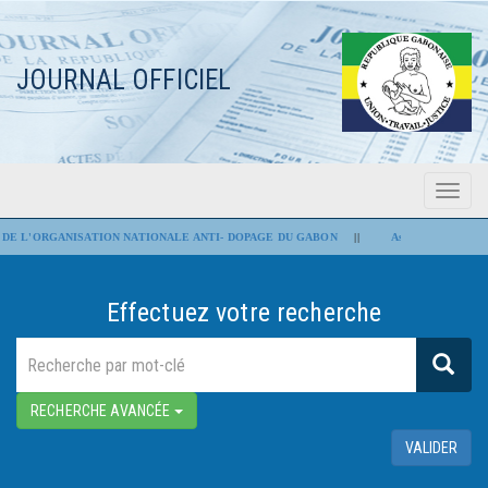
JOURNAL OFFICIEL
Menu
Flash Infos
DE L'ORGANISATION NATIONALE ANTI- DOPAGE DU GABON
||
Assemblée nationale : 
Effectuez votre recherche
RECHERCHE AVANCÉE
VALIDER