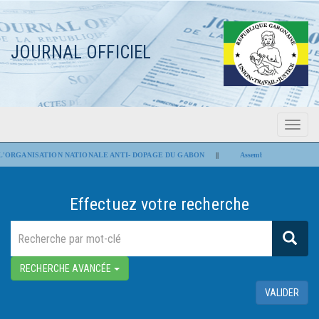
JOURNAL OFFICIEL
Menu
Flash Infos
ORGANISATION NATIONALE ANTI- DOPAGE DU GABON
||
Assemblée nationale : Les pro
Effectuez votre recherche
RECHERCHE AVANCÉE
VALIDER