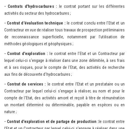
- Co
ntrats d'hydrocarbures :
le contrat portant sur les différentes
activités du secteur des hydrocarbures ;
- Co
ntrat d'évaluation technique :
le contrat conclu entre l'Etat et un
Contracteur en vue de réaliser tous travaux de prospection préliminaires
de reconnaissance superficielle, notamment par l'utilisation de
méthodes géologiques et géophysiques ;
- C
o
ntrat d'exploration :
le contrat entre l'Etat et un Contracteur par
lequel celui-ci s'engage à réaliser dans une zone délimitée, à ses frais
et à ses risques, pour le compte de l'Etat, des activités de recherche
aux fins de découverte d'hydrocarbures ;
- C
ontrat de services :
le contrat entre l'Etat et un prestataire ou un
Contracteur par lequel celui-ci s'engage à réaliser, au nom et pour le
compte de l'Etat, des activités amont et reçoit à titre de rémunération
un montant déterminé ou déterminable, payable en espèces ou en
nature ;
- C
ontrat d'exploration et de partage de production :
le contrat entre
l'Etat et un Contracteur par lequel celui-ci s'engage à réaliser dans une