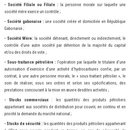
- Sociét
é
Fi
liale ou Filiale :
la personne morale sur laquelle une
société mère exerce un contrôle ;
- S
ociété gabonaise :
une société créée et domiciliée en République
Gabonaise ;
- S
ociété Mè
re:
la société détenant, directement ou indirectement, le
contrôle d'une autre société par détention de la majorité du capital
et/ou des droits de vote ;
- Sous-traita
nce pétrolière :
l'opération par laquelle le titulaire d'une
autorisation d'exercice d'une activité d'hydrocarbures confie, par un
contrat, à une autre personne morale, le « sous-traitant pétrolier », le
soin de réaliser, sous ses ordres et selon ses spécifications, des
prestations concourant à la mise en œuvre desdites activités ;
- Stocks com
merciaux
: les quantités des produits pétroliers
appartenant aux sociétés de distribution pour couvrir, en continu et en
priorité la demande du marché national ;
- Stocks de séc
urité :
les quantités des produits pétroliers appartenant