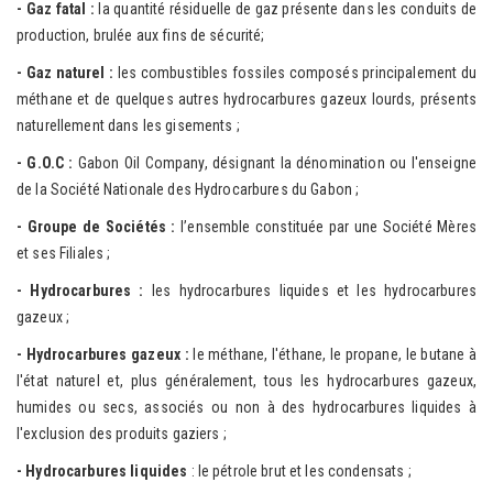
- Ga
z fatal :
la quantité résiduelle de gaz présente dans les conduits de
production, brulée aux fins de sécurité;
- G
az
n
a
ture
l
:
les combustibles fossiles composés principalement du
méthane et de quelques autres hydrocarbures gazeux lourds, présents
naturellement dans les gisements ;
- G
.O.
C :
Gabon Oil Company, désignant la dénomination ou l'enseigne
de la Société Nationale des Hydrocarbures du Gabon ;
- Groupe de Sociétés :
l’ensemble constituée par une Société Mères
et ses Filiales ;
- Hydrocarbures :
les hydrocarbures liquides et les hydrocarbures
gazeux ;
- H
y
drocarb
ures gazeux :
le méthane, l'éthane, le propane, le butane à
l'état naturel et, plus généralement, tous les hydrocarbures gazeux,
humides ou secs, associés ou non à des hydrocarbures liquides à
l'exclusion des produits gaziers ;
- Hydrocarbures liquides
: le pétrole brut et les condensats ;