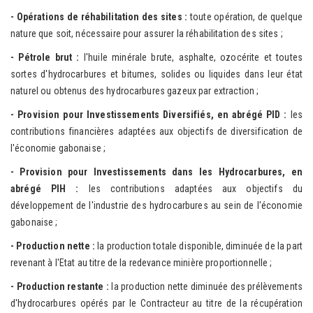
- Opérations
de réhabilitation des sites :
toute opération, de quelque
nature que soit, nécessaire pour assurer la réhabilitation des sites ;
- Pétrole br
ut :
l'huile minérale brute, asphalte, ozocérite et toutes
sortes d'hydrocarbures et bitumes, solides ou liquides dans leur état
naturel ou obtenus des hydrocarbures gazeux par extraction ;
- Pro
v
ision
pour Investissements Diversifiés, en abrégé PID :
les
contributions financières adaptées aux objectifs de diversification de
l'économie gabonaise ;
- Pro
v
i
s
ion pour In
v
estisse
ments dans les Hydrocarbures, en
abrégé PIH :
les contributions adaptées aux objectifs du
développement de l'industrie des hydrocarbures au sein de l'économie
gabonaise ;
- P
rod
u
c
t
i
on nette
:
la production totale disponible, diminuée de la part
revenant à l'Etat au titre de la redevance minière proportionnelle ;
- P
roduction
restante :
la production nette diminuée des prélèvements
d'hydrocarbures opérés par le Contracteur au titre de la récupération