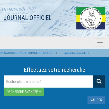
JOURNAL OFFICIEL
Menu
Flash Infos
ONALE ANTI- DOPAGE DU GABON
||
Assemblée nationale : Les projets de loi portant modi
Effectuez votre recherche
RECHERCHE AVANCÉE
VALIDER