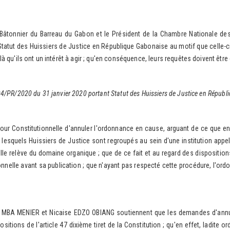
onnier du Barreau du Gabon et le Président de la Chambre Nationale des N
atut des Huissiers de Justice en République Gabonaise au motif que celle-ci,
 là qu'ils ont un intérêt à agir ; qu'en conséquence, leurs requêtes doivent êtr
004/PR/2020 du 31 janvier 2020 portant Statut des Huissiers de Justice en Répub
stitutionnelle d'annuler l'ordonnance en cause, arguant de ce que en son 
lesquels Huissiers de Justice sont regroupés au sein d'une institution appe
lle relève du domaine organique ; que de ce fait et au regard des dispositions 
onnelle avant sa publication ; que n'ayant pas respecté cette procédure, l'o
A MENIER et Nicaise EDZO OBIANG soutiennent que les demandes d'annulat
sitions de l'article 47 dixième tiret de la Constitution ; qu'en effet, ladite 