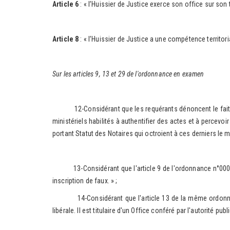
Article 6
: « l’Huissier de Justice exerce son office sur son t
Article 8
: « l’Huissier de Justice a une compétence territori
Sur les articles 9, 13 et 29 de l'ordonnance en examen
12-Considérant que les requérants dénoncent le fait que l
ministériels habilités à authentifier des actes et à percevoi
portant Statut des Notaires qui octroient à ces derniers le m
13-Considérant que l'article 9 de l'ordonnance n°00004/PR
inscription de faux. » ;
14-Considérant que l'article 13 de la même ordonnance pre
libérale. Il est titulaire d'un Office conféré par l'autorité publi