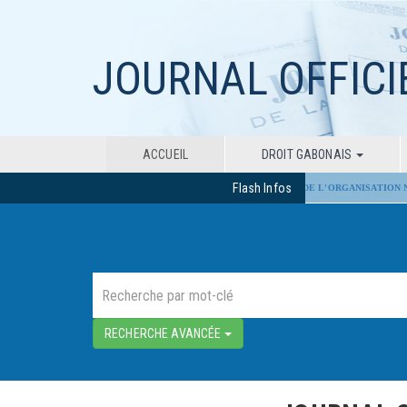
JOURNAL OFFICI
ACCUEIL
DROIT GABONAIS
Flash Infos
ADOPTION PAR LE SÉNAT DU PROJET DE LOI DE L'ORGANISATION NATIONA
RECHERCHE AVANCÉE