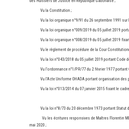
des Huissiers de Justice en République Gabonaise ;
Vu la Constitution ;
Vu la loi organique n°9/91 du 26 septembre 1991 sur la Co
Vu la loi organique n°009/2019 du 05 juillet 2019 portan
Vu la loi organique n°008/2019 du 05 juillet 2019 fixant l
Vu le règlement de procédure de la Cour Constitutionnell
Vu la loi n°043/2018 du 05 juillet 2019 portant Code de
Vu l'ordonnance n°1/PR/77 du 2 février 1977 portant Co
Vu l'Acte Uniforme OHADA portant organisation des proc
Vu la loi n°013/2014 du 07 janvier 2015 fixant le cadre 
Vu la loi n°8/73 du 20 décembre 1973 portant Statut de
Vu les écritures responsives de Maîtres Florentin MBA MEN
mai 2020 ;