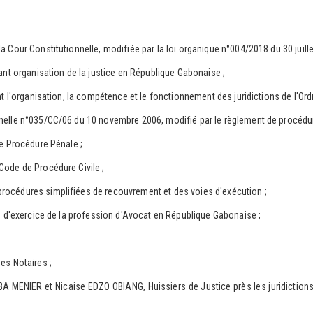
ur Constitutionnelle, modifiée par la loi organique n°004/2018 du 30 juille
t organisation de la justice en République Gabonaise ;
'organisation, la compétence et le fonctionnement des juridictions de l'Ordre
e n°035/CC/06 du 10 novembre 2006, modifié par le règlement de procédure
 Procédure Pénale ;
de de Procédure Civile ;
édures simplifiées de recouvrement et des voies d'exécution ;
d'exercice de la profession d'Avocat en République Gabonaise ;
s Notaires ;
IER et Nicaise EDZO OBIANG, Huissiers de Justice près les juridictions de 