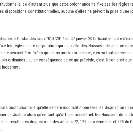
itutionnelle, ce d'autant plus que cette ordonnance ne fixe pas les règles re
s dispositions constitutionnelles, aucune d'elles ne prévoit la prise d'une l
ée, à l'instar des lois n°013/2014 du 07 janvier 2015 fixant le cadre d'exe
xe les règles d'une corporation qui est celle des Huissiers de Justice dans 
ce ne peuvent être fixées que dans une loi organique, il en va tout autrement
 lois ordinaires ; qu'en conséquence de ce qui précède, c'est à bon droit qu
t inopérant ;
onstitutionnelle qu'elle déclare inconstitutionnelles les dispositions des 
r de Justice alors qu'en tant qu'officier ministériel, les Huissiers de Justi
'il en résulte des dispositions des articles 72, 129 deuxième tiret et 593 du Co
 ;