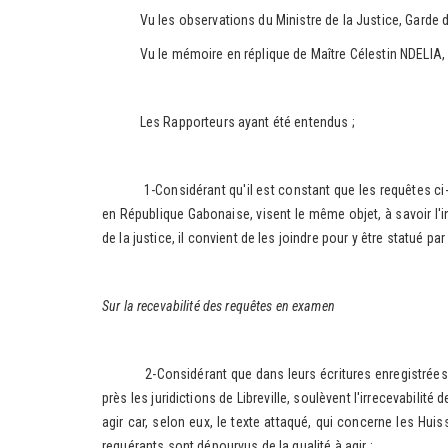
Vu les observations du Ministre de la Justice, Garde des
Vu le mémoire en réplique de Maître Célestin NDELIA, en r
Les Rapporteurs ayant été entendus ;
1-Considérant qu'il est constant que les requêtes ci-de
en République Gabonaise, visent le même objet, à savoir l'i
de la justice, il convient de les joindre pour y être statué p
Sur la recevabilité des requêtes en examen
2-Considérant que dans leurs écritures enregistrées au 
près les juridictions de Libreville, soulèvent l'irrecevabili
agir car, selon eux, le texte attaqué, qui concerne les Hui
requérants sont dépourvus de la qualité à agir ;