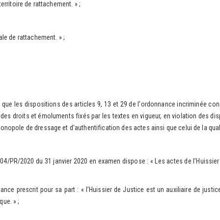
erritoire de rattachement. » ;
ale de rattachement. » ;
es dispositions des articles 9, 13 et 29 de l'ordonnance incriminée confère
r des droits et émoluments fixés par les textes en vigueur, en violation des di
onopole de dressage et d'authentification des actes ainsi que celui de la quali
/2020 du 31 janvier 2020 en examen dispose : « Les actes de l’Huissier de
scrit pour sa part : « l’Huissier de Justice est un auxiliaire de justice, O
que. » ;