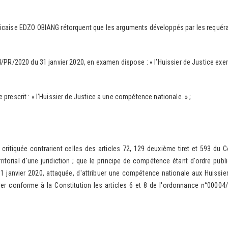
ise EDZO OBIANG rétorquent que les arguments développés par les requéran
020 du 31 janvier 2020, en examen dispose : « l’Huissier de Justice exerce 
crit : « l’Huissier de Justice a une compétence nationale. » ;
 critiquée contrarient celles des articles 72, 129 deuxième tiret et 593 du C
ritorial d'une juridiction ; que le principe de compétence étant d'ordre publ
 janvier 2020, attaquée, d'attribuer une compétence nationale aux Huissiers
larer conforme à la Constitution les articles 6 et 8 de l'ordonnance n°0000