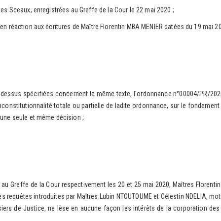
 Sceaux, enregistrées au Greffe de la Cour le 22 mai 2020 ;
éaction aux écritures de Maître Florentin MBA MENIER datées du 19 mai 2020,
ssus spécifiées concernent le même texte, l'ordonnance n°00004/PR/2020 du
nconstitutionnalité totale ou partielle de ladite ordonnance, sur le fondeme
ar une seule et même décision ;
Greffe de la Cour respectivement les 20 et 25 mai 2020, Maîtres Florentin
té des requêtes introduites par Maîtres Lubin NTOUTOUME et Célestin NDELIA, moti
ssiers de Justice, ne lèse en aucune façon les intérêts de la corporation des 