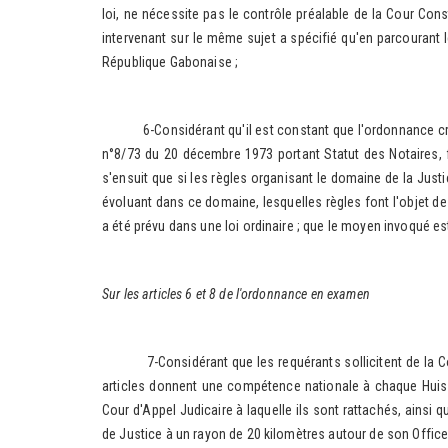
loi, ne nécessite pas le contrôle préalable de la Cour Const
intervenant sur le même sujet a spécifié qu'en parcourant le
République Gabonaise ;
6-Considérant qu'il est constant que l'ordonnance critiqu
n°8/73 du 20 décembre 1973 portant Statut des Notaires, fi
s'ensuit que si les règles organisant le domaine de la Justi
évoluant dans ce domaine, lesquelles règles font l'objet de
a été prévu dans une loi ordinaire ; que le moyen invoqué es
Sur les articles 6 et 8 de l'ordonnance en examen
7-Considérant que les requérants sollicitent de la Cour C
articles donnent une compétence nationale à chaque Huissie
Cour d'Appel Judicaire à laquelle ils sont rattachés, ainsi qu
de Justice à un rayon de 20 kilomètres autour de son Office