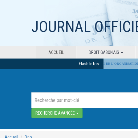
JOURNAL OFFICI
ACCUEIL
DROIT GABONAIS
Flash Infos
ADOPTION PAR LE SÉNAT DU PROJET DE LOI DE L'ORGANISATION 
RECHERCHE AVANCÉE
Accueil
Dpo