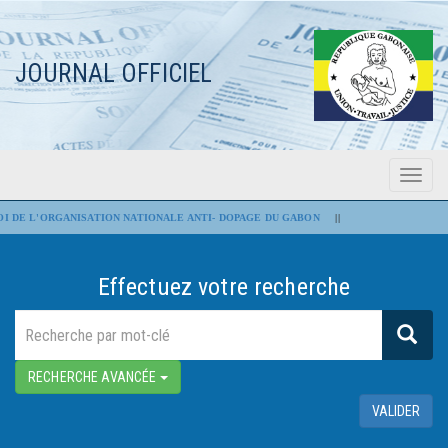
JOURNAL OFFICIEL
Menu
Flash Infos
I DE L'ORGANISATION NATIONALE ANTI- DOPAGE DU GABON
||
Assemblée nationale
Effectuez votre recherche
RECHERCHE AVANCÉE
VALIDER